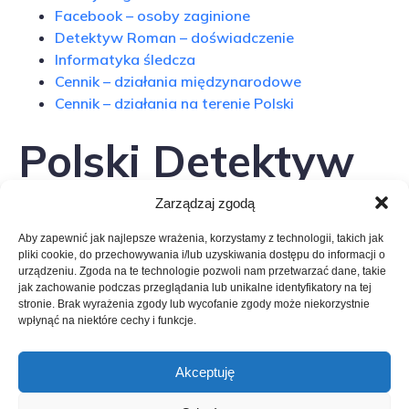
Facebook – osoby zaginione
Detektyw Roman – doświadczenie
Informatyka śledcza
Cennik – działania międzynarodowe
Cennik – działania na terenie Polski
Polski Detektyw
Wolfsberg –
Zarządzaj zgodą
Aby zapewnić jak najlepsze wrażenia, korzystamy z technologii, takich jak
kontakt
pliki cookie, do przechowywania i/lub uzyskiwania dostępu do informacji o
urządzeniu. Zgoda na te technologie pozwoli nam przetwarzać dane, takie
jak zachowanie podczas przeglądania lub unikalne identyfikatory na tej
stronie. Brak wyrażenia zgody lub wycofanie zgody może niekorzystnie
Telefon kontaktowy: +48 502-404-405
wpłynąć na niektóre cechy i funkcje.
Działamy na terenie całej Austrii oraz innych krajów
Europy.
Akceptuję