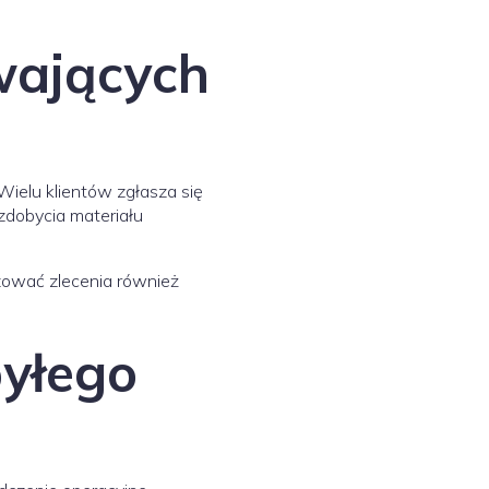
wających
ielu klientów zgłasza się
zdobycia materiału
izować zlecenia również
byłego