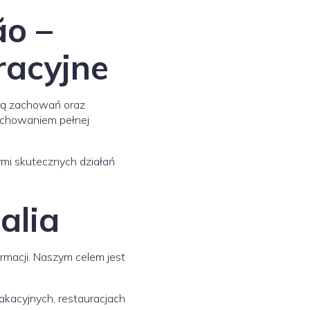
o –
racyjne
izą zachowań oraz
zachowaniem pełnej
mi skutecznych działań
alia
rmacji. Naszym celem jest
kacyjnych, restauracjach