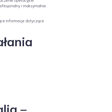
adczenie operacyjne
ofesjonalny i maksymalnie
żące informacje dotyczące
ałania
lia –