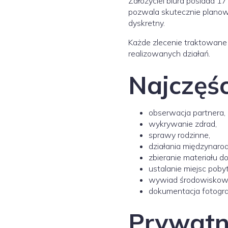
Założyciel biura posiada 1
pozwala skutecznie planowa
dyskretny.
Każde zlecenie traktowane j
realizowanych działań.
Najczęśc
obserwacja partnera,
wykrywanie zdrad,
sprawy rodzinne,
działania międzynaro
zbieranie materiału
ustalanie miejsc pobyt
wywiad środowiskow
dokumentacja fotograf
Prywatn