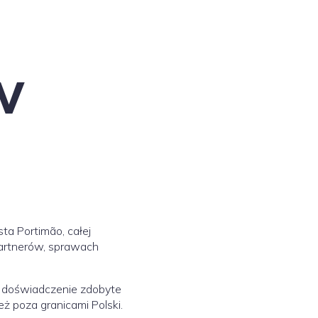
w
ta Portimão, całej
partnerów, sprawach
ie doświadczenie zdobyte
ż poza granicami Polski.