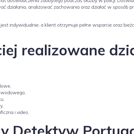
7 lat doświadczenia zdobytego podczas służby w policji. Doświ
ć działania, analizować zachowania oraz działać w sposób pr
est indywidualnie, a klient otrzymuje pełne wsparcie oraz bie
iej realizowane dzi
dowe,
 dowodowego,
u,
y,
iczna i video.
y Detektyw Portuga