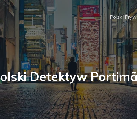
Polski Pry
olski Detektyw Portim