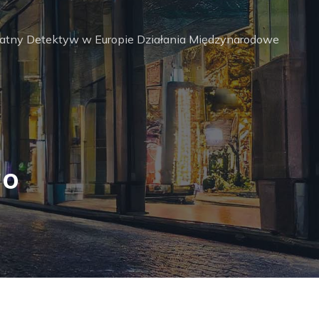
watny Detektyw w Europie Działania Międzynarodowe
ão