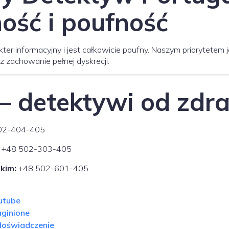
ość i poufność
er informacyjny i jest całkowicie poufny. Naszym priorytetem j
z zachowanie pełnej dyskrecji.
– detektywi od zdr
02-404-405
+48 502-303-405
kim:
+48 502-601-405
utube
aginione
doświadczenie