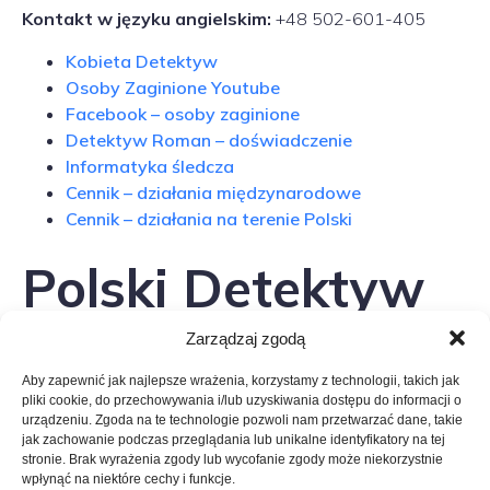
Kontakt w języku angielskim:
+48 502-601-405
Kobieta Detektyw
Osoby Zaginione Youtube
Facebook – osoby zaginione
Detektyw Roman – doświadczenie
Informatyka śledcza
Cennik – działania międzynarodowe
Cennik – działania na terenie Polski
Polski Detektyw
Coimbra Centro –
Zarządzaj zgodą
Aby zapewnić jak najlepsze wrażenia, korzystamy z technologii, takich jak
kontakt
pliki cookie, do przechowywania i/lub uzyskiwania dostępu do informacji o
urządzeniu. Zgoda na te technologie pozwoli nam przetwarzać dane, takie
jak zachowanie podczas przeglądania lub unikalne identyfikatory na tej
stronie. Brak wyrażenia zgody lub wycofanie zgody może niekorzystnie
Telefon kontaktowy: +48 502-404-405
wpłynąć na niektóre cechy i funkcje.