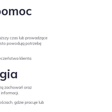
pomoc
łuższy czas lub prowadzące
zęsto powodują potrzebę
eczeństwa klienta.
gia
izą zachowań oraz
nformacji.
ściach, gdzie pracuje lub