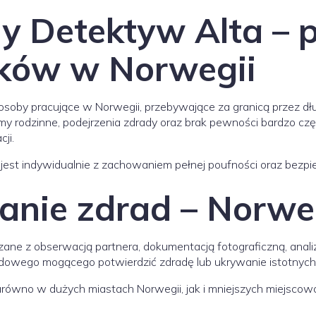
y Detektyw Alta – 
aków w Norwegii
osoby pracujące w Norwegii, przebywające za granicą przez d
lemy rodzinne, podejrzenia zdrady oraz brak pewności bardzo c
ji.
est indywidualnie z zachowaniem pełnej poufności oraz bezpi
nie zdrad – Norwe
zane z obserwacją partnera, dokumentacją fotograficzną, anal
dowego mogącego potwierdzić zdradę lub ukrywanie istotnych i
arówno w dużych miastach Norwegii, jak i mniejszych miejscowo