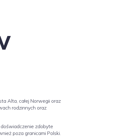
w
ta Alta, całej Norwegii oraz
awach rodzinnych oraz
ie doświadczenie zdobyte
nież poza granicami Polski.