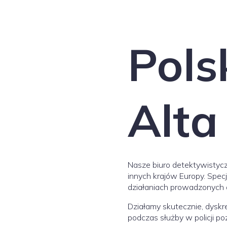
Pols
Alta
Nasze biuro detektywistyczn
innych krajów Europy. Spec
działaniach prowadzonych d
Działamy skutecznie, dyskr
podczas służby w policji p