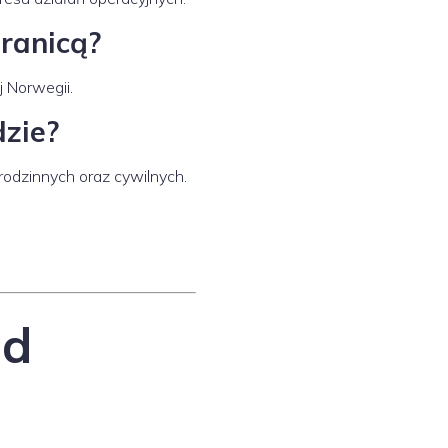
ranicą?
j Norwegii.
zie?
dzinnych oraz cywilnych.
ad