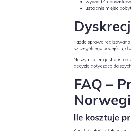
wywiad środowiskow
ustalanie miejsc pobyt
Dyskrecj
Każda sprawa realizowana 
szczególnego podejścia, dl
Naszym celem jest dostarcz
decyzje dotyczące dalszych
FAQ – P
Norweg
Ile kosztuje 
Koszt działań ustalany jest 