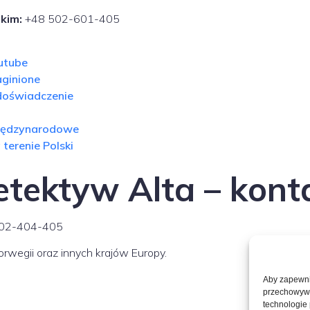
kim:
+48 502-601-405
utube
aginione
doświadczenie
międzynarodowe
 terenie Polski
etektyw Alta – kont
 502-404-405
orwegii oraz innych krajów Europy.
Aby zapewnić
przechowywan
technologie