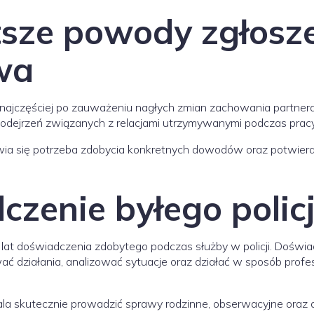
tsze powody zgłosz
wa
as najczęściej po zauważeniu nagłych zmian zachowania partner
podejrzeń związanych z relacjami utrzymywanymi podczas pracy
ia się potrzeba zdobycia konkretnych dowodów oraz potwier
zenie byłego polic
7 lat doświadczenia zdobytego podczas służby w policji. Doświ
ć działania, analizować sytuacje oraz działać w sposób profe
ala skutecznie prowadzić sprawy rodzinne, obserwacyjne oraz