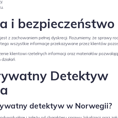
y,
u.
a i bezpieczeństwo 
jest z zachowaniem pełnej dyskrecji. Rozumiemy, że sprawy r
atego wszystkie informacje przekazywane przez klientów pozos
enie klientowi rzetelnych informacji oraz materiałów pozwala
 działań.
rywatny Detektyw
ia
prywatny detektyw w Norwegii?
indywidualnie i zależy od charakteru sprawy, lokalizacji oraz za