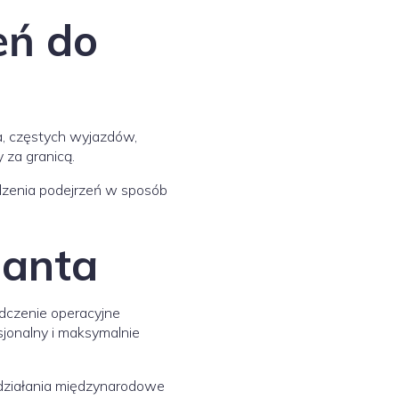
eń do
a, częstych wyjazdów,
 za granicą.
dzenia podejrzeń w sposób
janta
adczenie operacyjne
sjonalny i maksymalnie
 działania międzynarodowe