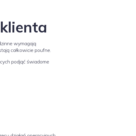
klienta
odzinne wymagają
tają całkowicie poufne.
jących podjąć świadome
kresu działań operacyjnych.