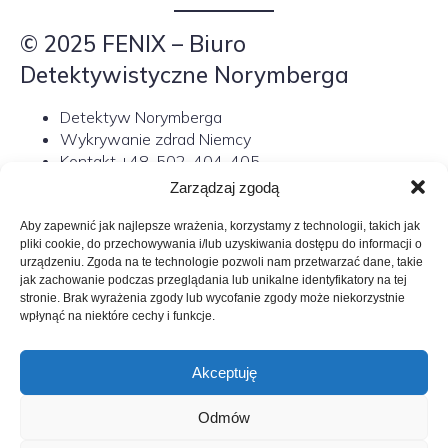
© 2025 FENIX – Biuro
Detektywistyczne Norymberga
Detektyw Norymberga
Wykrywanie zdrad Niemcy
Kontakt +48-502-404-405
Zarządzaj zgodą
Znajdź nas również w Google:
Detektyw Norymberga | Prywatny detektyw Niemcy |
Aby zapewnić jak najlepsze wrażenia, korzystamy z technologii, takich jak
Usługi detektywistyczne w Norymberdze
pliki cookie, do przechowywania i/lub uzyskiwania dostępu do informacji o
urządzeniu. Zgoda na te technologie pozwoli nam przetwarzać dane, takie
Kilka słów o mnie
jak zachowanie podczas przeglądania lub unikalne identyfikatory na tej
stronie. Brak wyrażenia zgody lub wycofanie zgody może niekorzystnie
wpłynąć na niektóre cechy i funkcje.
Poszukiwanie zaginionych
Detektyw cennik
Akceptuję
Odmów