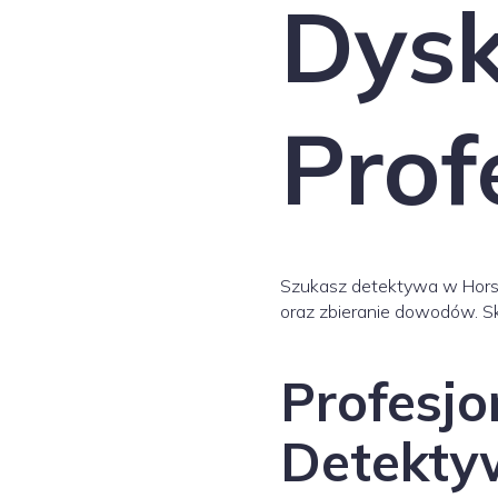
Dysk
Prof
Szukasz detektywa w Horsen
oraz zbieranie dowodów. Sk
Profesjo
Detekty