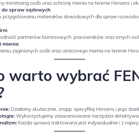
monitoring osób oraz ochronę mienia na terenie Horsens i oko
 do spraw sądowych
w przygotowaniu materiałów dowodowych dla spraw rozwodowy
firm
odność partnerów biznesowych, pracowników oraz innych osó
i mienia
iu zaginionych osób oraz utraconego mienia na terenie Horsens
o warto wybrać FE
?
nie:
Działamy skutecznie, znając specyfikę Horsens i jego dzieln
logie:
Wykorzystujemy zaawansowane narzędzia detektywis
onalizm:
Każda sprawa traktowana jest indywidualnie i z najwy