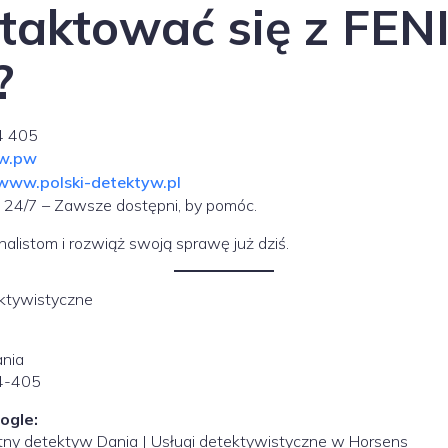
taktować się z FEN
?
4 405
yw.pw
www.polski-detektyw.pl
24/7 – Zawsze dostępni, by pomóc.
onalistom i rozwiąż swoją sprawę już dziś.
ktywistyczne
nia
4-405
ogle:
ny detektyw Dania | Usługi detektywistyczne w Horsens