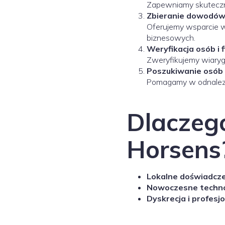
Zapewniamy skuteczny 
Zbieranie dowodów
Oferujemy wsparcie 
biznesowych.
Weryfikacja osób i 
Zweryfikujemy wiaryg
Poszukiwanie osób 
Pomagamy w odnalezien
Dlaczeg
Horsens
Lokalne doświadcze
Nowoczesne techno
Dyskrecja i profesj