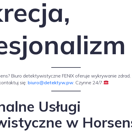
recja,
esjonalizm
s? Biuro detektywistyczne FENIX oferuje wykrywanie zdrad, m
ontaktuj się:
biuro@detektyw.pw
. Czynne 24/7.
nalne Usługi
wistyczne w Horsen