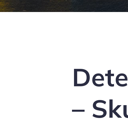
Dete
– Sk