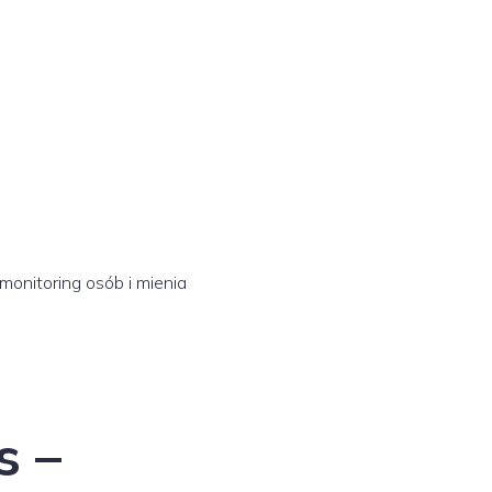
onitoring osób i mienia
s –