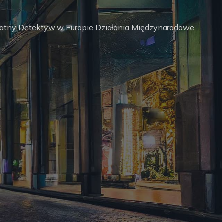
watny Detektyw w Europie Działania Międzynarodowe