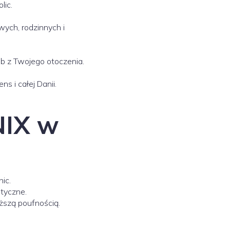
lic.
ch, rodzinnych i
b z Twojego otoczenia.
 i całej Danii.
NIX w
ic.
tyczne.
ższą poufnością.