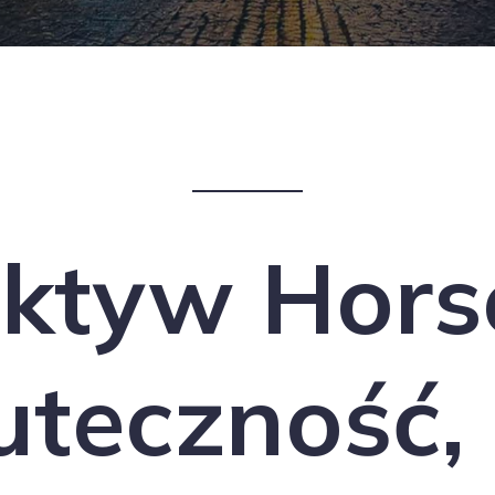
ktyw Hors
uteczność,